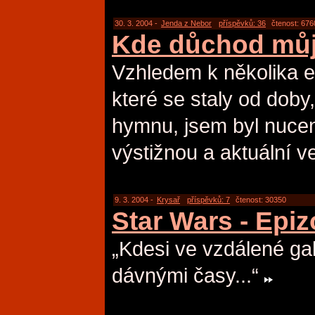
30. 3. 2004 -
Jenda z Nebor
příspěvků: 36
čtenost: 676
Kde důchod mů
Vzhledem k několika 
které se staly od doby, 
hymnu, jsem byl nuce
výstižnou a aktuální ve
9. 3. 2004 -
Krysař
příspěvků: 7
čtenost: 30350
Star Wars - Epi
„Kdesi ve vzdálené gal
dávnými časy...“