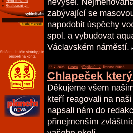
nevyšel. Nejmenovaná
»
První cenzura
»
Realizační tým
zabývající se masovo
napodobit úspěchy vo
spol. a vybudovat aqu
Václavském náměstí.
Shlédnutím této stránky jste
přispěli na konta
27. 7. 2005 -
Costra
příspěvků: 17
čtenost: 55846
Chlapeček který
Děkujeme všem našim
kteří reagovali na na
napsali nám do redak
přinejmenším zvláštní
vašeho okolí.