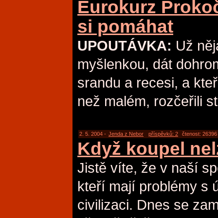
Eurokurz Proko
si pomáhat
UPOUTÁVKA:
Už něj
myšlenkou, dát dohroma
srandu a recesi, a kte
než malém, rozčeřili st
2. 5. 2004 -
Jenda z Nebor
příspěvků: 2
čtenost: 26396
Když koupel nel
Jistě víte, že v naší sp
kteří mají problémy s 
civilizaci. Dnes se za