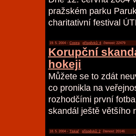
pražském parku Paru
charitativní festival 
19. 5. 2004 -
Costra
příspěvků: 4
čtenost: 22479
Korupční skandá
hokeji
Můžete se to zdát neuv
co pronikla na veřejno
rozhodčími první fotbalo
skandál ještě většího 
18. 5. 2004 -
Tiskař
příspěvků: 2
čtenost: 20146