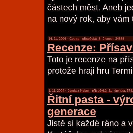
částech měst. Aneb je
na nový rok, aby vám t
14. 11. 2004 -
Costra
příspěvků: 8
čtenost: 34688
Recenze: Přísav
Toto je recenze na pří
protože hraji hru Termi
1. 11. 2004 -
Jenda z Nebor
příspěvků: 31
čtenost: 578
Řitní pasta - vý
generace
Jistě si každé ráno a v