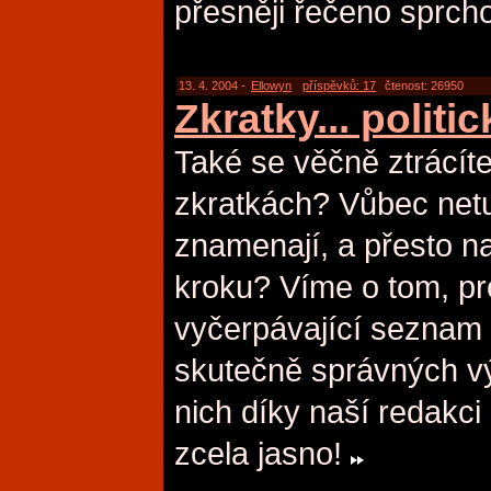
přesněji řečeno sprch
13. 4. 2004 -
Ellowyn
příspěvků: 17
čtenost: 26950
Zkratky... politi
Také se věčně ztrácí
zkratkách? Vůbec netu
znamenají, a přesto n
kroku? Víme o tom, pro
vyčerpávající seznam 
skutečně správných vý
nich díky naší redakc
zcela jasno!