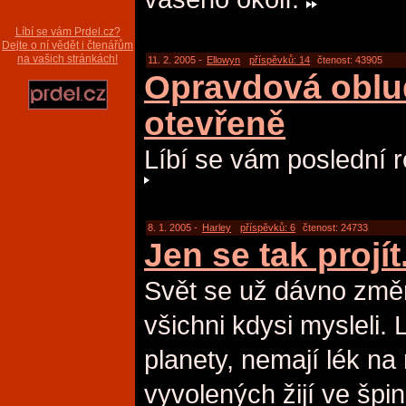
Líbí se vám Prdel.cz?
Dejte o ní vědět i čtenářům
na vašich stránkách!
11. 2. 2005 -
Ellowyn
příspěvků: 14
čtenost: 43905
Opravdová oblu
otevřeně
Líbí se vám poslední 
8. 1. 2005 -
Harley
příspěvků: 6
čtenost: 24733
Jen se tak projít.
Svět se už dávno změni
všichni kdysi mysleli. 
planety, nemají lék na
vyvolených žijí ve špi