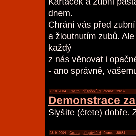
Kartáček a zubní past
dnem.
Chrání vás před zubn
a žloutnutím zubů. Ale
každý
z nás věnovat i opačné
- ano správně, vašem
7. 10. 2004 -
Costra
příspěvků: 9
čtenost: 39237
Demonstrace za
Slyšíte (čtete) dobře. 
23. 9. 2004 -
Costra
příspěvků: 6
čtenost: 38681