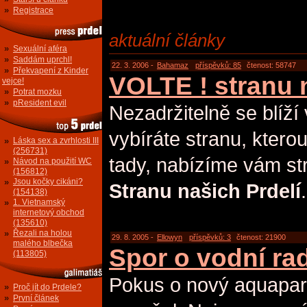
»
Registrace
aktuální články
»
Sexuální aféra
»
Saddám uprchl!
22. 3. 2006 -
Bahamaz
příspěvků: 85
čtenost: 58747
»
Překvapení z Kinder
VOLTE ! stranu
vejce!
»
Potrat mozku
»
pResident evil
Nezadržitelně se blíží
vybíráte stranu, kterou 
»
Láska sex a zvrhlosti III
(256731)
tady, nabízíme vám st
»
Návod na použití WC
(156812)
»
Jsou kočky cikáni?
Stranu našich Prdelí
.
(154138)
»
1. Vietnamský
internetový obchod
(135610)
»
Řezali na holou
29. 8. 2005 -
Ellowyn
příspěvků: 3
čtenost: 21900
malého blbečka
Spor o vodní r
(113805)
Pokus o nový aquapar
»
Proč jít do Prdele?
»
První článek