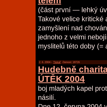
tělem
(část první — lehký úv
Takové velice kritické 
zamyšlení nad chován
jednoho z velmi nebojím
myslitelů této doby (= 
2. 6. 2004 -
Tiskař
čtenost: 18726
Hudebně charitat
ÚTĚK 2004
boj mladých kapel prot
násilí.
Dne 12. června 2004 v