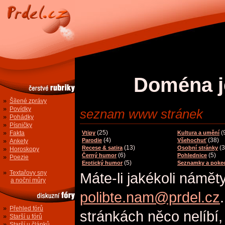
Doména j
»
Šílené zprávy
»
Povídky
seznam www stránek
»
Pohádky
»
Písničky
»
(25)
(
Fakta
Vtipy
Kultura a umění
(4)
(38)
»
Parodie
Všehochuť
Ankety
(13)
(3
Recese & satira
Osobní stránky
»
Horoskopy
(6)
(5)
Černý humor
Pohlednice
»
Poezie
(5)
Erotický humor
Seznamky a poke
»
Textařovy sny
Máte-li jakékoli námět
a noční můry
polibte.nam@prdel.cz
»
Přehled fórů
stránkách něco nelíbí,
»
Starší u fórů
»
Starší u článků