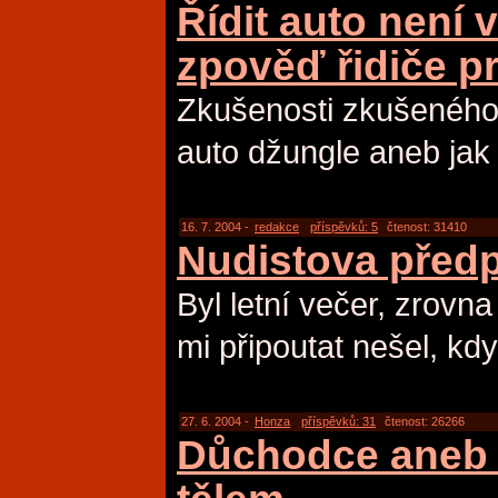
Řídit auto není 
zpověď řidiče p
Zkušenosti zkušeného 
auto džungle aneb jak 
16. 7. 2004 -
redakce
příspěvků: 5
čtenost: 31410
Nudistova před
Byl letní večer, zrovna
mi připoutat nešel, kd
27. 6. 2004 -
Honza
příspěvků: 31
čtenost: 26266
Důchodce aneb 