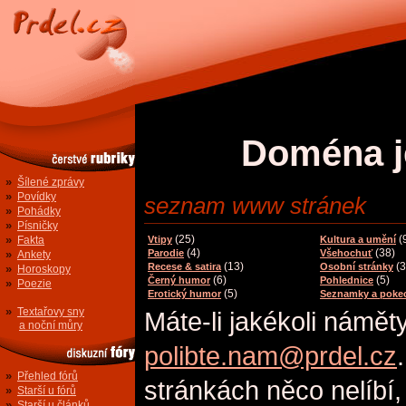
Doména j
»
Šílené zprávy
»
Povídky
seznam www stránek
»
Pohádky
»
Písničky
»
(25)
(
Fakta
Vtipy
Kultura a umění
(4)
(38)
»
Parodie
Všehochuť
Ankety
(13)
(3
Recese & satira
Osobní stránky
»
Horoskopy
(6)
(5)
Černý humor
Pohlednice
»
Poezie
(5)
Erotický humor
Seznamky a poke
»
Textařovy sny
Máte-li jakékoli námět
a noční můry
polibte.nam@prdel.cz
»
Přehled fórů
stránkách něco nelíbí,
»
Starší u fórů
»
Starší u článků