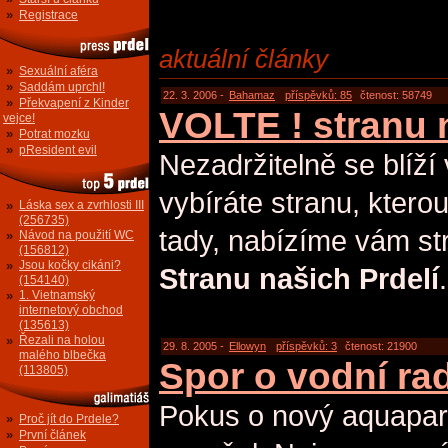
»
Registrace
aktuální články
»
Sexuální aféra
»
Saddám uprchl!
22. 3. 2006 -
Bahamaz
příspěvků: 85
čtenost: 58749
»
Překvapení z Kinder
VOLTE ! stranu
vejce!
»
Potrat mozku
»
pResident evil
Nezadržitelně se blíží
vybíráte stranu, kterou 
»
Láska sex a zvrhlosti III
(256735)
tady, nabízíme vám st
»
Návod na použití WC
(156812)
»
Jsou kočky cikáni?
Stranu našich Prdelí
.
(154140)
»
1. Vietnamský
internetový obchod
(135613)
»
Řezali na holou
29. 8. 2005 -
Ellowyn
příspěvků: 3
čtenost: 21900
malého blbečka
Spor o vodní r
(113805)
Pokus o nový aquapar
»
Proč jít do Prdele?
»
První článek