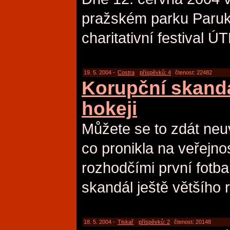
pražském parku Paru
charitativní festival 
19. 5. 2004 -
Costra
příspěvků: 4
čtenost: 22482
Korupční skandá
hokeji
Můžete se to zdát neuv
co pronikla na veřejno
rozhodčími první fotbalo
skandál ještě většího 
18. 5. 2004 -
Tiskař
příspěvků: 2
čtenost: 20148