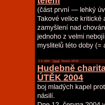
tělem
(část první — lehký úv
Takové velice kritické 
zamyšlení nad chován
jednoho z velmi nebojím
myslitelů této doby (= 
2. 6. 2004 -
Tiskař
čtenost: 18733
Hudebně charitat
ÚTĚK 2004
boj mladých kapel prot
násilí.
Dne 12. června 2004 v