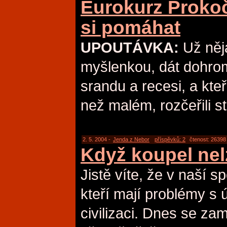
Eurokurz Proko
si pomáhat
UPOUTÁVKA:
Už něj
myšlenkou, dát dohroma
srandu a recesi, a kte
než malém, rozčeřili st
2. 5. 2004 -
Jenda z Nebor
příspěvků: 2
čtenost: 26398
Když koupel nel
Jistě víte, že v naší sp
kteří mají problémy s 
civilizaci. Dnes se za