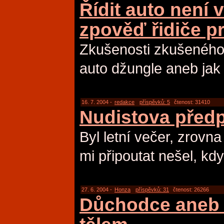
Řídit auto není 
zpověď řidiče p
Zkušenosti zkušeného 
auto džungle aneb jak 
16. 7. 2004 -
redakce
příspěvků: 5
čtenost: 31410
Nudistova před
Byl letní večer, zrovna
mi připoutat nešel, kd
27. 6. 2004 -
Honza
příspěvků: 31
čtenost: 26266
Důchodce aneb 