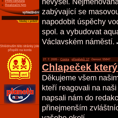
nevyšel. Nejmenovaná
»
První cenzura
»
Realizační tým
zabývající se masovo
napodobit úspěchy vo
spol. a vybudovat aqu
Václavském náměstí.
Shlédnutím této stránky jste
přispěli na konta
27. 7. 2005 -
Costra
příspěvků: 17
čtenost: 55847
Chlapeček který
Děkujeme všem našim
kteří reagovali na na
napsali nám do redak
přinejmenším zvláštní
vašeho okolí.