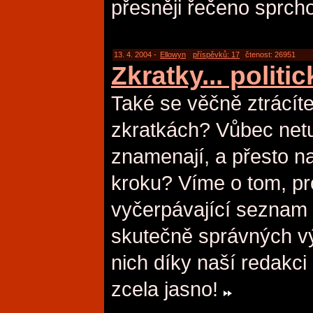
přesněji řečeno sprch
13. 4. 2004 -
Ellowyn
příspěvků: 17
čtenost: 26951
Zkratky... politi
Také se věčně ztrácí
zkratkách? Vůbec netu
znamenají, a přesto n
kroku? Víme o tom, pro
vyčerpávající seznam 
skutečně správných vý
nich díky naší redakc
zcela jasno!