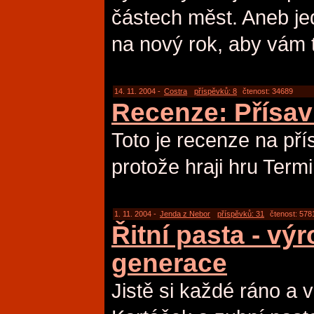
částech měst. Aneb je
na nový rok, aby vám t
14. 11. 2004 -
Costra
příspěvků: 8
čtenost: 34689
Recenze: Přísav
Toto je recenze na pří
protože hraji hru Termi
1. 11. 2004 -
Jenda z Nebor
příspěvků: 31
čtenost: 578
Řitní pasta - vý
generace
Jistě si každé ráno a v