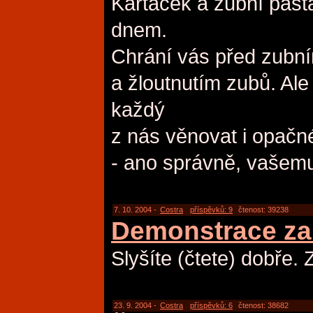
Kartáček a zubní past
dnem.
Chrání vás před zubn
a žloutnutím zubů. Ale
každý
z nás věnovat i opačné
- ano správně, vašem
7. 10. 2004 -
Costra
příspěvků: 9
čtenost: 39238
Demonstrace za
Slyšíte (čtete) dobře. 
23. 9. 2004 -
Costra
příspěvků: 6
čtenost: 38682