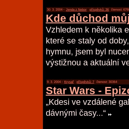
30. 3. 2004 -
Jenda z Nebor
příspěvků: 36
čtenost: 676
Kde důchod mů
Vzhledem k několika 
které se staly od doby, 
hymnu, jsem byl nuce
výstižnou a aktuální ve
9. 3. 2004 -
Krysař
příspěvků: 7
čtenost: 30364
Star Wars - Epi
„Kdesi ve vzdálené gal
dávnými časy...“