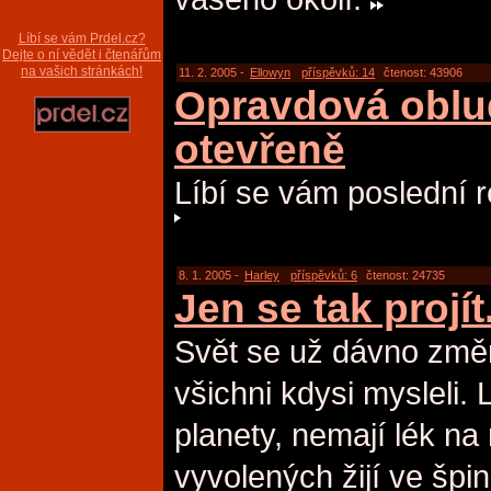
Líbí se vám Prdel.cz?
Dejte o ní vědět i čtenářům
na vašich stránkách!
11. 2. 2005 -
Ellowyn
příspěvků: 14
čtenost: 43906
Opravdová oblu
otevřeně
Líbí se vám poslední 
8. 1. 2005 -
Harley
příspěvků: 6
čtenost: 24735
Jen se tak projít.
Svět se už dávno změni
všichni kdysi mysleli. 
planety, nemají lék na
vyvolených žijí ve špi