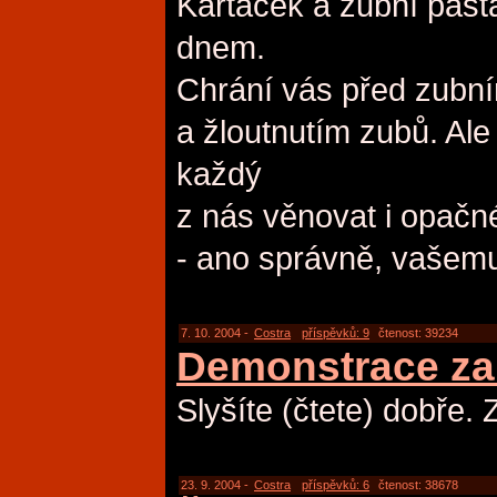
Kartáček a zubní past
dnem.
Chrání vás před zubn
a žloutnutím zubů. Ale
každý
z nás věnovat i opačné
- ano správně, vašem
7. 10. 2004 -
Costra
příspěvků: 9
čtenost: 39234
Demonstrace za
Slyšíte (čtete) dobře. 
23. 9. 2004 -
Costra
příspěvků: 6
čtenost: 38678