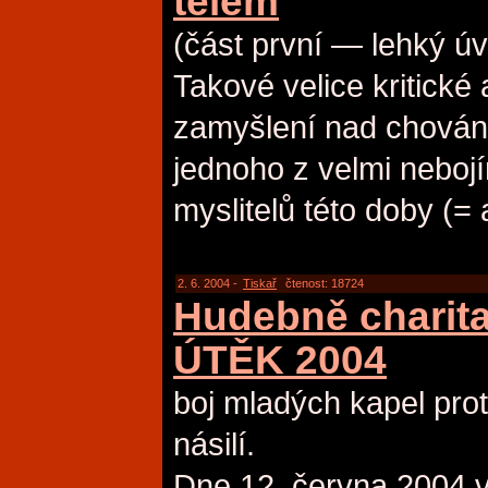
tělem
(část první — lehký úv
Takové velice kritické 
zamyšlení nad chován
jednoho z velmi nebojím
myslitelů této doby (= 
2. 6. 2004 -
Tiskař
čtenost: 18724
Hudebně charitat
ÚTĚK 2004
boj mladých kapel prot
násilí.
Dne 12. června 2004 v