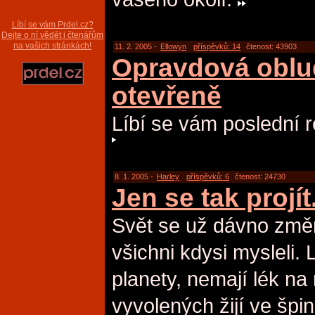
Líbí se vám Prdel.cz?
Dejte o ní vědět i čtenářům
na vašich stránkách!
11. 2. 2005 -
Ellowyn
příspěvků: 14
čtenost: 43903
Opravdová oblu
otevřeně
Líbí se vám poslední 
8. 1. 2005 -
Harley
příspěvků: 6
čtenost: 24730
Jen se tak projít.
Svět se už dávno změni
všichni kdysi mysleli. 
planety, nemají lék na
vyvolených žijí ve špi