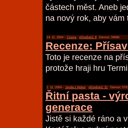
částech měst. Aneb je
na nový rok, aby vám t
14. 11. 2004 -
Costra
příspěvků: 8
čtenost: 34686
Recenze: Přísav
Toto je recenze na pří
protože hraji hru Termi
1. 11. 2004 -
Jenda z Nebor
příspěvků: 31
čtenost: 578
Řitní pasta - vý
generace
Jistě si každé ráno a v