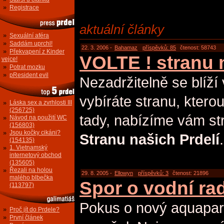
»
Registrace
aktuální články
»
Sexuální aféra
»
Saddám uprchl!
22. 3. 2006 -
Bahamaz
příspěvků: 85
čtenost: 58743
»
Překvapení z Kinder
VOLTE ! stranu
vejce!
»
Potrat mozku
»
pResident evil
Nezadržitelně se blíží
vybíráte stranu, kterou 
»
Láska sex a zvrhlosti III
(256725)
tady, nabízíme vám st
»
Návod na použití WC
(156803)
»
Jsou kočky cikáni?
Stranu našich Prdelí
.
(154135)
»
1. Vietnamský
internetový obchod
(135605)
»
Řezali na holou
29. 8. 2005 -
Ellowyn
příspěvků: 3
čtenost: 21896
malého blbečka
Spor o vodní r
(113797)
Pokus o nový aquapar
»
Proč jít do Prdele?
»
První článek