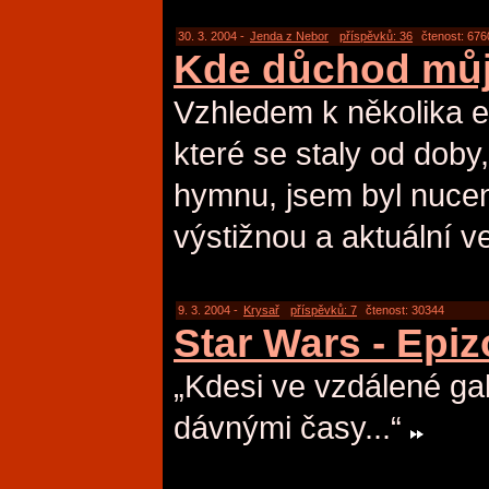
30. 3. 2004 -
Jenda z Nebor
příspěvků: 36
čtenost: 676
Kde důchod mů
Vzhledem k několika 
které se staly od doby, 
hymnu, jsem byl nuce
výstižnou a aktuální ve
9. 3. 2004 -
Krysař
příspěvků: 7
čtenost: 30344
Star Wars - Epi
„Kdesi ve vzdálené gal
dávnými časy...“