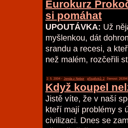
Eurokurz Proko
si pomáhat
UPOUTÁVKA:
Už něj
myšlenkou, dát dohroma
srandu a recesi, a kte
než malém, rozčeřili st
2. 5. 2004 -
Jenda z Nebor
příspěvků: 2
čtenost: 26394
Když koupel nel
Jistě víte, že v naší sp
kteří mají problémy s 
civilizaci. Dnes se za