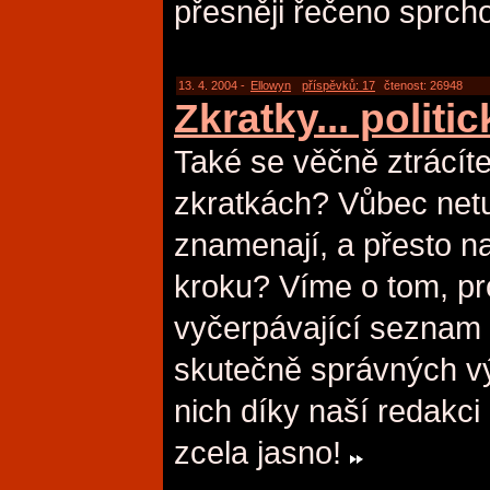
přesněji řečeno sprch
13. 4. 2004 -
Ellowyn
příspěvků: 17
čtenost: 26948
Zkratky... politi
Také se věčně ztrácí
zkratkách? Vůbec netu
znamenají, a přesto n
kroku? Víme o tom, pro
vyčerpávající seznam 
skutečně správných vý
nich díky naší redakc
zcela jasno!