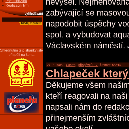
nevyšel. Nejmenovaná
»
První cenzura
»
Realizační tým
zabývající se masovo
napodobit úspěchy vo
spol. a vybudovat aqu
Václavském náměstí.
Shlédnutím této stránky jste
přispěli na konta
27. 7. 2005 -
Costra
příspěvků: 17
čtenost: 55843
Chlapeček který
Děkujeme všem našim
kteří reagovali na na
napsali nám do redak
přinejmenším zvláštní
vašeho okolí.