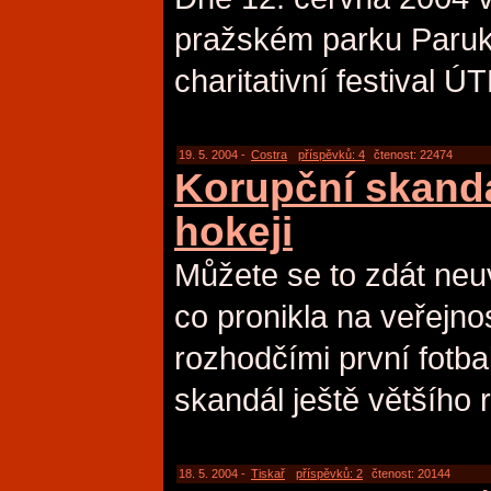
pražském parku Paru
charitativní festival 
19. 5. 2004 -
Costra
příspěvků: 4
čtenost: 22474
Korupční skandá
hokeji
Můžete se to zdát neuv
co pronikla na veřejno
rozhodčími první fotbalo
skandál ještě většího 
18. 5. 2004 -
Tiskař
příspěvků: 2
čtenost: 20144