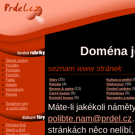
Doména j
»
Šílené zprávy
»
Povídky
seznam www stránek
»
Pohádky
»
Písničky
»
(25)
(
Fakta
Vtipy
Kultura a umění
(4)
(38)
»
Parodie
Všehochuť
Ankety
(13)
(3
Recese & satira
Osobní stránky
»
Horoskopy
(6)
(5)
Černý humor
Pohlednice
»
Poezie
(5)
Erotický humor
Seznamky a poke
»
Textařovy sny
Máte-li jakékoli námět
a noční můry
polibte.nam@prdel.cz
»
Přehled fórů
stránkách něco nelíbí,
»
Starší u fórů
»
Starší u článků