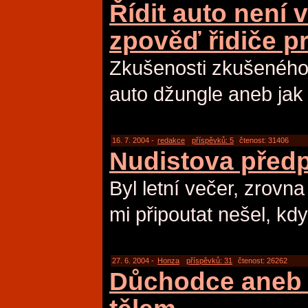
Řídit auto není 
zpověď řidiče p
Zkušenosti zkušeného 
auto džungle aneb jak 
16. 7. 2004 -
redakce
příspěvků: 5
čtenost: 31406
Nudistova před
Byl letní večer, zrovna
mi připoutat nešel, kd
27. 6. 2004 -
Honza
příspěvků: 31
čtenost: 26262
Důchodce aneb 