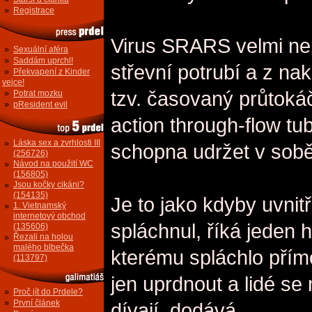
»
Registrace
Virus SRARS velmi nep
»
Sexuální aféra
»
Saddám uprchl!
střevní potrubí a z n
»
Překvapení z Kinder
vejce!
tzv. časovaný průtokáč
»
Potrat mozku
»
pResident evil
action through-flow tu
»
Láska sex a zvrhlosti III
schopna udržet v sobě 
(256726)
»
Návod na použití WC
(156805)
»
Jsou kočky cikáni?
(154135)
Je to jako kdyby uvni
»
1. Vietnamský
internetový obchod
spláchnul, říká jede
(135606)
»
Řezali na holou
malého blbečka
kterému spláchlo přím
(113797)
jen uprdnout a lidé se
»
Proč jít do Prdele?
»
První článek
dívají, dodává.