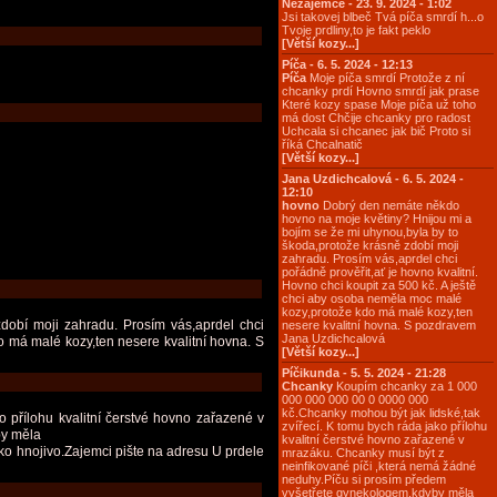
Nezájemce - 23. 9. 2024 - 1:02
Jsi takovej blbeč Tvá píča smrdí h...o
Tvoje prdliny,to je fakt peklo
[Větší kozy...]
Píča - 6. 5. 2024 - 12:13
Píča
Moje píča smrdí Protože z ní
chcanky prdí Hovno smrdí jak prase
Které kozy spase Moje píča už toho
má dost Chčije chcanky pro radost
Uchcala si chcanec jak bič Proto si
říká Chcalnatič
[Větší kozy...]
Jana Uzdichcalová - 6. 5. 2024 -
12:10
hovno
Dobrý den nemáte někdo
hovno na moje květiny? Hnijou mi a
bojím se že mi uhynou,byla by to
škoda,protože krásně zdobí moji
zahradu. Prosím vás,aprdel chci
pořádně prověřit,ať je hovno kvalitní.
Hovno chci koupit za 500 kč. A ještě
chci aby osoba neměla moc malé
kozy,protože kdo má malé kozy,ten
obí moji zahradu. Prosím vás,aprdel chci
nesere kvalitní hovna. S pozdravem
Jana Uzdichcalová
o má malé kozy,ten nesere kvalitní hovna. S
[Větší kozy...]
Píčikunda - 5. 5. 2024 - 21:28
Chcanky
Koupím chcanky za 1 000
000 000 000 00 0 0000 000
kč.Chcanky mohou být jak lidské,tak
přílohu kvalitní čerstvé hovno zařazené v
zvířecí. K tomu bych ráda jako přílohu
by měla
kvalitní čerstvé hovno zařazené v
ko hnojivo.Zajemci pište na adresu U prdele
mrazáku. Chcanky musí být z
neinfikované píči ,která nemá žádné
neduhy.Píču si prosím předem
vyšetřete gynekologem,kdyby měla