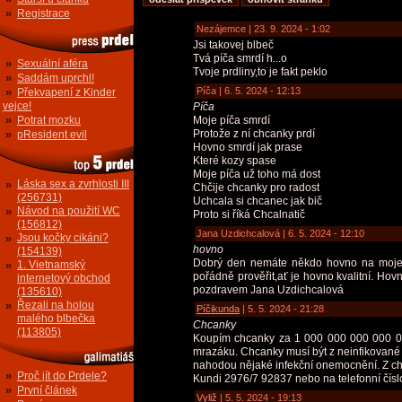
»
Registrace
Nezájemce | 23. 9. 2024 - 1:02
Jsi takovej blbeč
Tvá píča smrdí h...o
»
Sexuální aféra
Tvoje prdliny,to je fakt peklo
»
Saddám uprchl!
»
Píča | 6. 5. 2024 - 12:13
Překvapení z Kinder
vejce!
Píča
»
Potrat mozku
Moje píča smrdí
»
Protože z ní chcanky prdí
pResident evil
Hovno smrdí jak prase
Které kozy spase
Moje píča už toho má dost
»
Láska sex a zvrhlosti III
Chčije chcanky pro radost
(256731)
Uchcala si chcanec jak bič
»
Návod na použití WC
Proto si říká Chcalnatič
(156812)
Jana Uzdichcalová | 6. 5. 2024 - 12:10
»
Jsou kočky cikáni?
hovno
(154139)
Dobrý den nemáte někdo hovno na moje kv
»
1. Vietnamský
pořádně prověřit,ať je hovno kvalitní. Ho
internetový obchod
pozdravem Jana Uzdichcalová
(135610)
»
Řezali na holou
Píčikunda
| 5. 5. 2024 - 21:28
malého blbečka
Chcanky
(113805)
Koupím chcanky za 1 000 000 000 000 00 0
mrazáku. Chcanky musí být z neinfikované
nahodou nějaké infekční onemocnění. Z chc
»
Proč jít do Prdele?
Kundi 2976/7 92837 nebo na telefonní číslo
»
První článek
Vyliž
| 5. 5. 2024 - 19:13