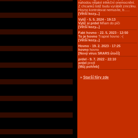
nahodou nějaké infekční onemocnění.
Z chcanků totiž budu vyrábět zmrzlinu.
Hovno kontrolovat nemusíte, b......
[Větší kozy...]
Vyliž - 5. 5. 2024 - 19:13
Vyliž si prdel
Mňam do píči
[Větší kozy...]
Fakt hovno - 22. 5. 2023 - 12:50
To je hovno
Trapné hovno :-(
[Větší kozy...]
Hovno - 19. 2. 2023 - 17:25
hovno
hovno
[Nový virus SRARS útočí]
prdel - 9. 7. 2022 - 22:10
prdel
predl
[Můj pohřeb]
»
Starší fóry zde