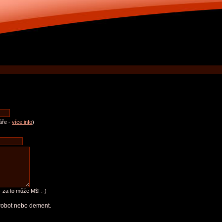
áře -
více info
)
 za to může M$! :-)
e robot nebo dement.