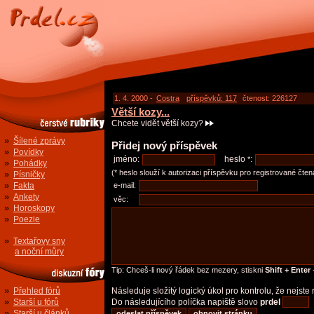
1. 4. 2000 -
Costra
příspěvků: 117
čtenost: 226127
Větší kozy...
Chcete vidět větší kozy?
»
Šílené zprávy
Přidej nový příspěvek
»
Povídky
jméno:
heslo
:
*
»
Pohádky
(* heslo slouží k autorizaci příspěvku pro registrované čten
»
Písničky
»
Fakta
e-mail:
»
Ankety
věc:
»
Horoskopy
»
Poezie
»
Textařovy sny
a noční můry
Tip: Chceš-li nový řádek bez mezery, stiskni
Shift + Enter
-
»
Přehled fórů
Následuje složitý logický úkol pro kontrolu, že nejst
»
Starší u fórů
Do následujícího políčka napiště slovo
prdel
»
Starší u článků