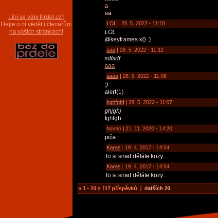
a
a
a
Líbí se vám Prdel.cz?
LOL
| 28. 5. 2022 - 11:18
Dejte o ní vědět i čtenářům
na vašich stránkách!
LOL
@keyframes x{} :)
aaa
| 28. 5. 2022 - 11:12
sdfsdf
aaa
aaaa
| 28. 5. 2022 - 11:08
:)
alert(1)
hghfghf
| 28. 5. 2022 - 11:07
ghjghj
fghfgh
hovno | 21. 11. 2020 - 14:20
piča
Karas
| 19. 4. 2017 - 14:54
To si snad děláte kozy...
Karas
| 19. 4. 2017 - 14:54
To si snad děláte kozy...
» 1 - 20 z 117 příspěvků |
dalších 20