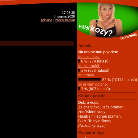
17:08:38
8. šupna 2026
přihlásit
|
zaregistrovat
Anketa
Na dovolenou pojedete...
do tuzemska.
6 % (774 halasů)
do zahraničí.
5 % (626 halasů)
do prdele.
82 % (10114 halasů)
co je vám dotoho.
7 % (807 halasů)
Koutek poezie
Dobrá voda
Za chemičkou teče pramen,
znečištěné vody
Hasili s ní jednou plamen,
BUM! To bylo škody
(Neznámý vojín)
Poslední fóry