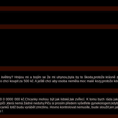
ětiny? Hnijou mi a bojím se že mi uhynou,byla by to škoda,protože krásně zd
vno chci koupit za 500 kč. A ještě chci aby osoba neměla moc malé kozy,protože kd
 0000 000 kč.Chcanky mohou být jak lidské,tak zvířecí. K tomu bych ráda jako 
 píči ,která nemá žádné neduhy.Píču si prosím předem vyšetřete gynekologem,kdy
anků totiž budu vyrábět zmrzlinu. Hovno kontrolovat nemusíte, bude sloužit jen ja
 !