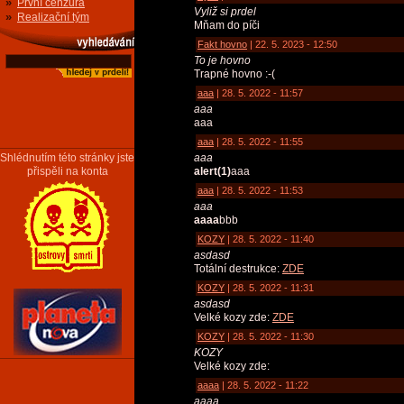
»
První cenzura
Vyliž si prdel
»
Realizační tým
Mňam do píči
Fakt hovno
| 22. 5. 2023 - 12:50
To je hovno
Trapné hovno :-(
aaa
| 28. 5. 2022 - 11:57
aaa
aaa
aaa
| 28. 5. 2022 - 11:55
Shlédnutím této stránky jste
aaa
přispěli na konta
alert(1)
aaa
aaa
| 28. 5. 2022 - 11:53
aaa
aaaa
bbb
KOZY
| 28. 5. 2022 - 11:40
asdasd
Totální destrukce:
ZDE
KOZY
| 28. 5. 2022 - 11:31
asdasd
Velké kozy zde:
ZDE
KOZY
| 28. 5. 2022 - 11:30
KOZY
Velké kozy zde:
aaaa
| 28. 5. 2022 - 11:22
aaaa