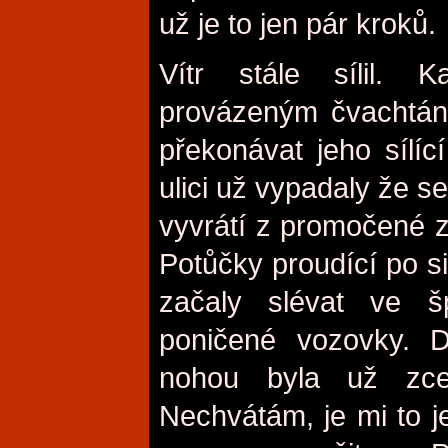
už je to jen pár kroků.
Vítr stále sílil.
provázeným čvachtán
překonávat jeho sílíc
ulici už vypadaly že s
vyvrátí z promočené z
Potůčky proudící po si
začaly slévat ve šp
poničené vozovky. 
nohou byla už zcel
Nechvátám, je mi to 