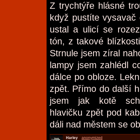
Z trychtýře hlásné trou
když pustíte vysavač 
ustal a ulicí se roze
tón, z takové blízkost
Strnule jsem zíral naho
lampy jsem zahlédl co
dálce po obloze. Lekn
zpět. Přímo do další hu
jsem jak kotě sc
hlavičku zpět pod kab
dáli nad městem se obje
Harley
anonymized