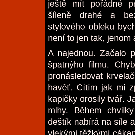
ještě mít pořádné p
šíleně drahé a be
stylového obleku bych
není to jen tak, jenom 
A najednou. Začalo p
špatnýho filmu. Chy
pronásledovat krvela
havěť. Cítím jak mi 
kapičky orosily tvář. 
mlhy. Během chvilky
deštík nabírá na síle
vlekými těžkými cákanc