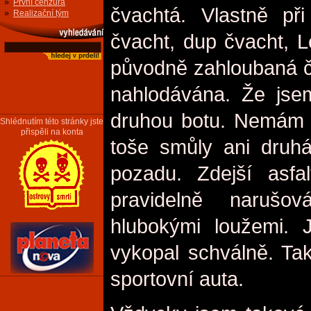
»
První cenzura
čvachtá. Vlastně p
»
Realizační tým
čvacht, dup čvacht, L
původně zahloubaná čá
nahlodávána. Že jse
druhou botu. Nemám rá
Shlédnutím této stránky jste
přispěli na konta
toše smůly ani druh
pozadu. Zdejší asfa
pravidelně narušo
hlubokými loužemi.
vykopal schválně. Ta
sportovní auta.