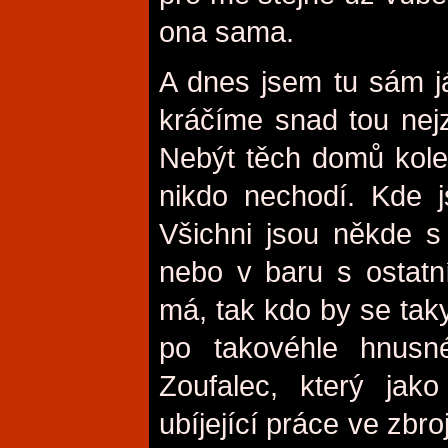
ona sama.
A dnes jsem tu sám j
kráčíme snad tou nejz
Nebýt těch domů kolem
nikdo nechodí. Kde js
Všichni jsou někde s 
nebo v baru s ostatn
má, tak kdo by se tak
po takovéhle hnusné
Zoufalec, který jako
ubíjející práce ve zbr