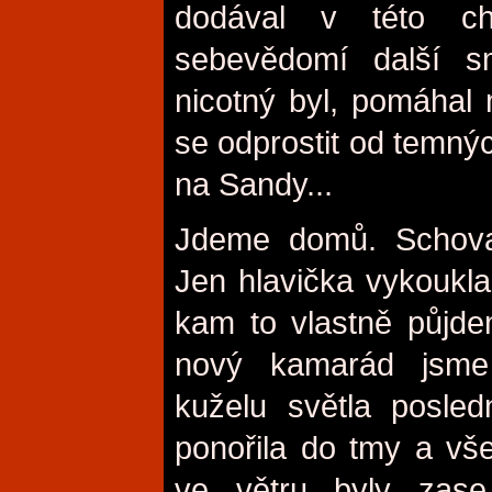
dodával v této c
sebevědomí další sm
nicotný byl, pomáhal 
se odprostit od temn
na Sandy...
Jdeme domů. Schova
Jen hlavička vykoukla
kam to vlastně půjde
nový kamarád jsme
kuželu světla posled
ponořila do tmy a vš
ve větru byly zase 