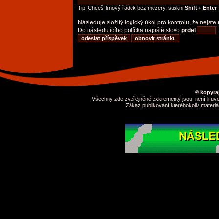
Tip: Chceš-li nový řádek bez mezery, stiskni
Shift + Enter
-
Následuje složitý logický úkol pro kontrolu, že nejst
Do následujícího políčka napiště slovo
prdel
© kopyraj
Všechny zde zveřejněné exkrementy jsou, není-li uve
Zákaz publikování kteréhokoliv materiá