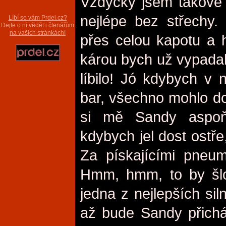
Vždycky jsem takové 
nejlépe bez střechy.
Líbí se vám Prdel.cz?
Dejte o ní vědět i čtenářům
na vašich stránkách!
přes celou kapotu a h
károu bych už vypadal 
líbilo! Jó kdybych v 
bar, všechno mohlo do
si mě Sandy aspoň
kdybych jel dost ostře,
Za pískajícími pneum
Hmm, hmm, to by šlo
jedna z nejlepších siln
až bude Sandy přicház