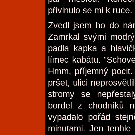
přivinulo se mi k ruce.
Zvedl jsem ho do nár
Zamrkal svými modrý
padla kapka a hlavič
límec kabátu. "Schove
Hmm, příjemný pocit.
pršet, ulici neprosvětl
stromy se nepřestal
bordel z chodníků n
vypadalo pořád stejn
minutami. Jen tenhle 