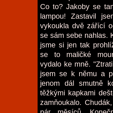
Co to? Jakoby se ta
lampou! Zastavil js
vykoukla dvě zářící o
se sám sebe nahlas. 
jsme si jen tak prohl
se to maličké mour
vydalo ke mně. "Ztrat
jsem se k němu a po
jenom dál smutně k
těžkými kapkami dešt
zamňoukalo. Chudák,
pár měsíců. Koneč