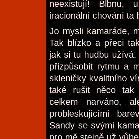
neexistují! Blbnu
iracionální chování ta 
Jo mysli kamaráde, my
Tak blízko a přeci ta
jak si tu hudbu užívá,
přizpůsobit rytmu a m
skleničky kvalitního ví
také rušit něco tak
celkem narváno, a
probleskujícími bare
Sandy se svými kamar
pro mě stejně už vůbec