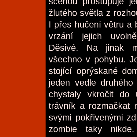
scénou prostupuje je
žlutého světla z rozh
I přes hučení větru a 
vrzání jejich uvolně
Děsivé. Na jinak m
všechno v pohybu. Je
stojící oprýskané d
jeden vedle druhého 
chystaly vkročit do u
trávník a rozmačkat 
svými pokřivenými zdm
zombie taky nikde