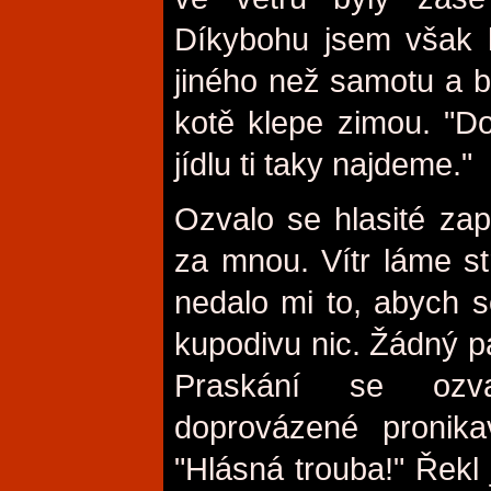
Díkybohu jsem však 
jiného než samotu a be
kotě klepe zimou. "D
jídlu ti taky najdeme."
Ozvalo se hlasité za
za mnou. Vítr láme st
nedalo mi to, abych 
kupodivu nic. Žádný pad
Praskání se ozva
doprovázené pronik
"Hlásná trouba!" Řekl