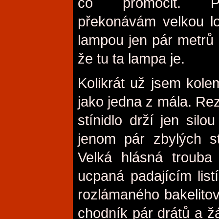
co promočit. Pr
překonávám velkou lo
lampou jen pár metr
že tu ta lampa je.
Kolikrát už jsem kolem
jako jedna z mála. Rez
stínidlo drží jen sil
jenom pár zbylých s
Velká hlásná trouba
ucpaná padajícím list
rozlámaného bakelitov
chodník pár drátů a žá