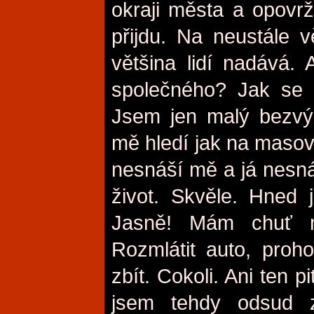
okraji města a opovrž
přijdu. Na neustále v
většina lidí nadává.
společného? Jak se 
Jsem jen malý bezvý
mě hledí jak na masov
nesnáší mě a já nesnáš
život. Skvěle. Hned j
Jasně! Mám chuť n
Rozmlátit auto, proh
zbít. Cokoli. Ani ten p
jsem tehdy odsud z