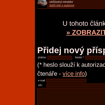
obšťastný retraktor
další info o autorovi
U tohoto člán
» ZOBRAZI
Přidej nový pří
jméno:
heslo
:
*
(* heslo slouží k autoriza
čtenáře -
více info
)
e-mail:
věc: