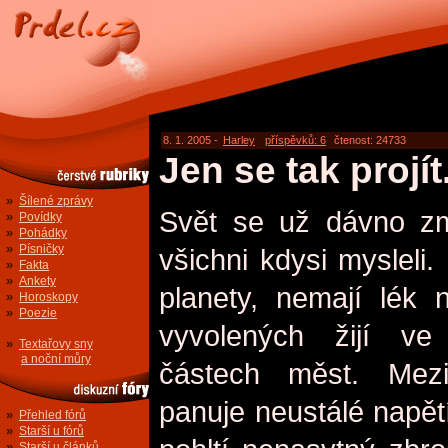
8. 1. 2005 -
Harley
příspěvků: 6
čtenost: 24733
Jen se tak projít.
»
Šílené zprávy
Svět se už dávno změ
»
Povídky
»
Pohádky
»
Písničky
všichni kdysi mysleli.
»
Fakta
»
Ankety
planety, nemají lék
»
Horoskopy
»
Poezie
vyvolených žijí ve 
»
Textařovy sny
a noční můry
částech měst. Mez
panuje neustálé napět
»
Přehled fórů
»
Starší u fórů
»
Starší u článků