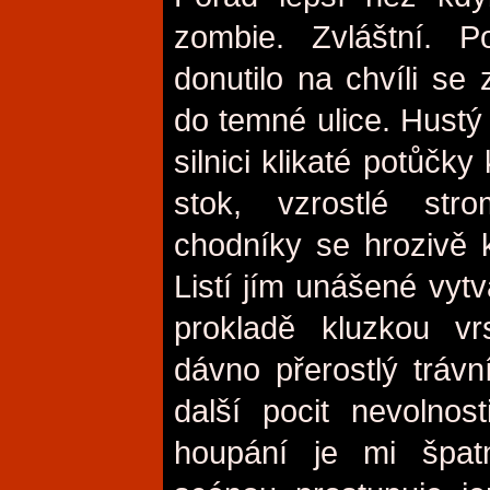
zombie. Zvláštní. 
donutilo na chvíli se 
do temné ulice. Hustý 
silnici klikaté potůčky
stok, vzrostlé str
chodníky se hrozivě k
Listí jím unášené vytv
prokladě kluzkou vr
dávno přerostlý trávn
další pocit nevolno
houpání je mi špat