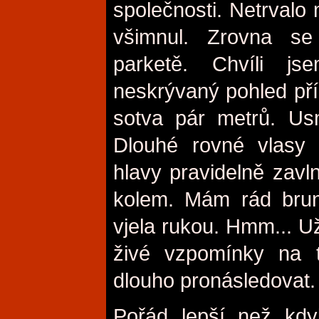
společnosti. Netrvalo 
všimnul. Zrovna se
parketě. Chvíli j
neskrývaný pohled pří
sotva pár metrů. Us
Dlouhé rovné vlas
hlavy pravidelně zavln
kolem. Mám rád brun
vjela rukou. Hmm... U
živé vzpomínky na t
dlouho pronásledovat.
Pořád lepší než kdy