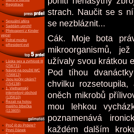
pohltí nenasytný zbro
»
Registrace
strach. Naučit se s ní
se nezbláznit...
»
Sexuální aféra
»
Saddám uprchl!
»
Překvapení z Kinder
vejce!
Cák. Moje bota práv
»
Potrat mozku
»
pResident evil
mikroorganismů, je
užívaly svou krátkou e
»
Láska sex a zvrhlosti III
(256731)
Pod tíhou dvanáctky
»
Návod na použití WC
(156812)
»
Jsou kočky cikáni?
chvilku rozsetoupila
(154138)
»
1. Vietnamský
oněch mikrobů přílivo
internetový obchod
(135610)
»
Řezali na holou
mou lehkou vycház
malého blbečka
(113805)
poznamenává ironic
»
Proč jít do Prdele?
každém dalším krok
»
První článek