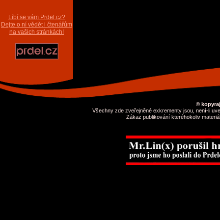
Líbí se vám Prdel.cz?
Dejte o ní vědět i čtenářům
na vašich stránkách!
© kopyraj
Všechny zde zveřejněné exkrementy jsou, není-li uve
Zákaz publikování kteréhokoliv materiá