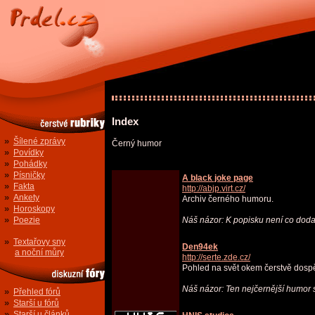
Index
»
Šílené zprávy
Černý humor
»
Povídky
»
Pohádky
»
Písničky
A black joke page
»
Fakta
http://abjp.virt.cz/
»
Ankety
Archiv černého humoru.
»
Horoskopy
»
Poezie
Náš názor: K popisku není co doda
»
Textařovy sny
Den94ek
a noční můry
http://serte.zde.cz/
Pohled na svět okem čerstvě dospěl
Náš názor: Ten nejčernější humor 
»
Přehled fórů
»
Starší u fórů
»
Starší u článků