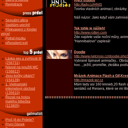
HNIS studios
»
Registrace
http://tady.cz/HNIS
Tvorba vlastních animací, obrázky.
Náš názor: Jako když vám zahnívá t
»
Sexuální aféra
»
Saddám uprchl!
Tak tohle je nášleh!
»
Překvapení z Kinder
http://www.rotten.com
vejce!
Zde najdete vaše noční můry, anim
»
Potrat mozku
"Hannibalovo" zaplesá!
»
pResident evil
Doodie
http://www.netcross.cz/doodie.php
»
Láska sex a zvrhlosti III
Vybrané špinavé animačky... Obráz
(256731)
hov..., ježiš, promiňte, zkrátka pod
»
Návod na použití WC
(156812)
»
Jsou kočky cikáni?
Mrázek-Animace Flash a Gif,Kre
(154139)
http://mrazek.wz.cz
»
1. Vietnamský
Mám tady asi 160 kreseb,20 flash a
internetový obchod
seriálků od Reisera, které se mi líbí
(135610)
»
Řezali na holou
malého blbečka
(113805)
»
Proč jít do Prdele?
»
První článek