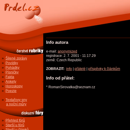
Info autora
e-mail:
anonymized
registrace: 2. 7. 2001 - 11:17.29
»
Šílené zprávy
země: Czech Republic
»
Povídky
»
Pohádky
ZOBRAZIT:
info
|
přátelé
|
příspěvky k článkům
»
Písničky
»
Fakta
Info od přátel:
»
Ankety
»
Horoskopy
* RomanSirovatka@seznam.cz
»
Poezie
»
Textařovy sny
a noční můry
»
Přehled fórů
»
Starší u fórů
»
Starší u článků