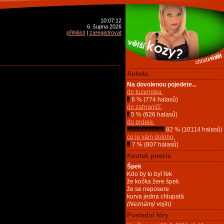
10:07:12
6. šupna 2026
přihlásit
|
zaregistrovat
Anketa
Na dovolenou pojedete...
do tuzemska.
6 % (774 halasů)
do zahraničí.
5 % (626 halasů)
do prdele.
82 % (10114 halasů)
co je vám dotoho.
7 % (807 halasů)
Koutek poezie
Špek
Kdo by to byl řek
že kočka žere špek
že se neposere
kurva jedna chlupatá
(Neznámý vojín)
Poslední fóry