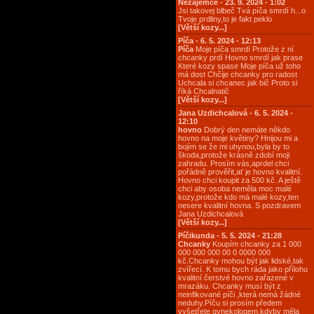
Nezájemce - 23. 9. 2024 - 1:02
Jsi takovej blbeč Tvá píča smrdí h...o
Tvoje prdliny,to je fakt peklo
[Větší kozy...]
Píča - 6. 5. 2024 - 12:13
Píča
Moje píča smrdí Protože z ní
chcanky prdí Hovno smrdí jak prase
Které kozy spase Moje píča už toho
má dost Chčije chcanky pro radost
Uchcala si chcanec jak bič Proto si
říká Chcalnatič
[Větší kozy...]
Jana Uzdichcalová - 6. 5. 2024 -
12:10
hovno
Dobrý den nemáte někdo
hovno na moje květiny? Hnijou mi a
bojím se že mi uhynou,byla by to
škoda,protože krásně zdobí moji
zahradu. Prosím vás,aprdel chci
pořádně prověřit,ať je hovno kvalitní.
Hovno chci koupit za 500 kč. A ještě
chci aby osoba neměla moc malé
kozy,protože kdo má malé kozy,ten
nesere kvalitní hovna. S pozdravem
Jana Uzdichcalová
[Větší kozy...]
Píčikunda - 5. 5. 2024 - 21:28
Chcanky
Koupím chcanky za 1 000
000 000 000 00 0 0000 000
kč.Chcanky mohou být jak lidské,tak
zvířecí. K tomu bych ráda jako přílohu
kvalitní čerstvé hovno zařazené v
mrazáku. Chcanky musí být z
neinfikované píči ,která nemá žádné
neduhy.Píču si prosím předem
vyšetřete gynekologem,kdyby měla