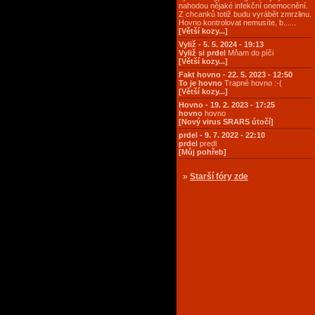
nahodou nějaké infekční onemocnění.
Z chcanků totiž budu vyrábět zmrzlinu.
Hovno kontrolovat nemusíte, b......
[Větší kozy...]
Vyliž - 5. 5. 2024 - 19:13
Vyliž si prdel
Mňam do píči
[Větší kozy...]
Fakt hovno - 22. 5. 2023 - 12:50
To je hovno
Trapné hovno :-(
[Větší kozy...]
Hovno - 19. 2. 2023 - 17:25
hovno
hovno
[Nový virus SRARS útočí]
prdel - 9. 7. 2022 - 22:10
prdel
predl
[Můj pohřeb]
»
Starší fóry zde