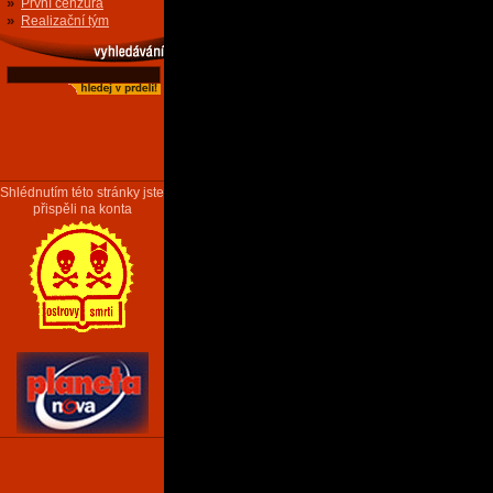
»
První cenzura
»
Realizační tým
Shlédnutím této stránky jste
přispěli na konta