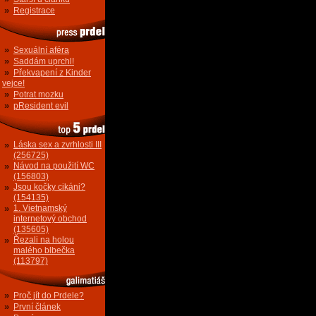
»
Registrace
»
Sexuální aféra
»
Saddám uprchl!
»
Překvapení z Kinder
vejce!
»
Potrat mozku
»
pResident evil
»
Láska sex a zvrhlosti III
(256725)
»
Návod na použití WC
(156803)
»
Jsou kočky cikáni?
(154135)
»
1. Vietnamský
internetový obchod
(135605)
»
Řezali na holou
malého blbečka
(113797)
»
Proč jít do Prdele?
»
První článek