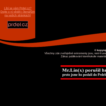
Líbí se vám Prdel.cz?
Dejte o ní vědět i čtenářům
na vašich stránkách!
© kopyraj
Všechny zde zveřejněné exkrementy jsou, není-li uve
Zákaz publikování kteréhokoliv materiá