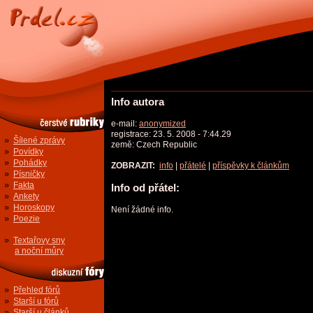
Info autora
e-mail:
anonymized
registrace: 23. 5. 2008 - 7:44.29
»
Šílené zprávy
země: Czech Republic
»
Povídky
»
Pohádky
ZOBRAZIT:
info
|
přátelé
|
příspěvky k článkům
»
Písničky
»
Fakta
Info od přátel:
»
Ankety
»
Horoskopy
Není žádné info.
»
Poezie
»
Textařovy sny
a noční můry
»
Přehled fórů
»
Starší u fórů
»
Starší u článků