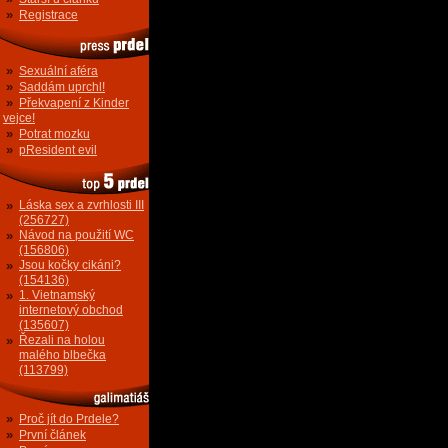
»
Registrace
»
Sexuální aféra
»
Saddám uprchl!
»
Překvapení z Kinder
vejce!
»
Potrat mozku
»
pResident evil
»
Láska sex a zvrhlosti III
(256727)
»
Návod na použití WC
(156806)
»
Jsou kočky cikáni?
(154136)
»
1. Vietnamský
internetový obchod
(135607)
»
Řezali na holou
malého blbečka
(113799)
»
Proč jít do Prdele?
»
První článek