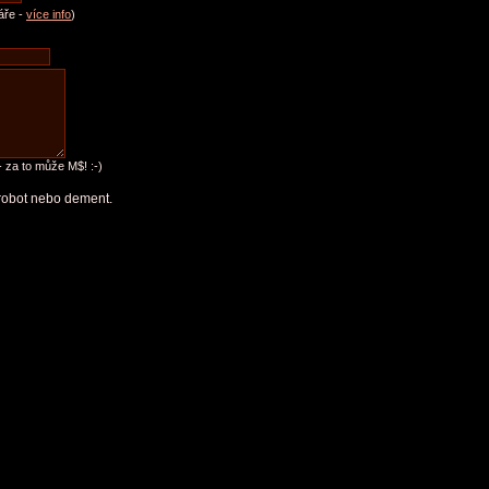
áře -
více info
)
 za to může M$! :-)
e robot nebo dement.