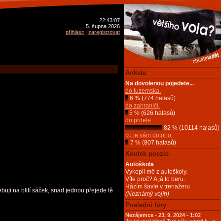
22:43:07
5. šupna 2026
přihlásit
|
zaregistrovat
Anketa
Na dovolenou pojedete...
do tuzemska.
6 % (774 halasů)
do zahraničí.
5 % (626 halasů)
do prdele.
82 % (10114 halasů)
co je vám dotoho.
7 % (807 halasů)
Koutek poezie
Autoškola
Vykopli mě z autoškoly.
Víte proč? A já to beru.
Házím šavle v trenažeru
buji na blití sáček, snad jednou přejede tě
(Neznámý vojín)
Poslední fóry
Nezájemce - 23. 9. 2024 - 1:02