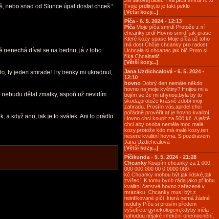
Jsi takovej blbeč Tvá píča smrdí h...o
eš, nebo snad od Slunce úpal dostat chceš.“
Tvoje prdliny,to je fakt peklo
[Větší kozy...]
Píča - 6. 5. 2024 - 12:13
Píča
Moje píča smrdí Protože z ní
chcanky prdí Hovno smrdí jak prase
Které kozy spase Moje píča už toho
má dost Chčije chcanky pro radost
ě nenechá dívat se na bednu, já z toho
Uchcala si chcanec jak bič Proto si
říká Chcalnatič
[Větší kozy...]
Jana Uzdichcalová - 6. 5. 2024 -
, ty jeden smrade! I ty trenky mi ukradnul,
12:10
hovno
Dobrý den nemáte někdo
hovno na moje květiny? Hnijou mi a
oho nebudu dělat zmatky, aspoň už nevidím
bojím se že mi uhynou,byla by to
škoda,protože krásně zdobí moji
zahradu. Prosím vás,aprdel chci
pořádně prověřit,ať je hovno kvalitní.
 a když ano, tak je to svátek. Ani to prádlo
Hovno chci koupit za 500 kč. A ještě
chci aby osoba neměla moc malé
kozy,protože kdo má malé kozy,ten
nesere kvalitní hovna. S pozdravem
Jana Uzdichcalová
[Větší kozy...]
Píčikunda - 5. 5. 2024 - 21:28
Chcanky
Koupím chcanky za 1 000
000 000 000 00 0 0000 000
kč.Chcanky mohou být jak lidské,tak
zvířecí. K tomu bych ráda jako přílohu
kvalitní čerstvé hovno zařazené v
mrazáku. Chcanky musí být z
neinfikované píči ,která nemá žádné
neduhy.Píču si prosím předem
vyšetřete gynekologem,kdyby měla
nahodou nějaké infekční onemocnění.