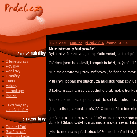
16. 7. 2004 -
redakce
příspěvků: 5
čtenost: 31406
Nudistova předpověď
Byl letní večer, zrovna jsem prádlo věšel, kolík mi př
»
Šílené zprávy
Otázkou jsem ho oslovil, kampak to běží, jaký má cíl?
»
Povídky
»
Pohádky
Nudista obrátiv svůj zrak, zvěstoval, že žene se mrak.
»
Písničky
»
Fakta
V tu chvíli popad mě strach , za nudistou však zbyl už
»
Ankety
»
S kolíkem začínám se už podruhé prát, mokré trenky j
Horoskopy
»
Poezie
A zas další nudista u plotu prudí, to se fakt nudisti po
»
Textařovy sny
„Hej nudisto, kampak to běžíš? O tom dešti, o tom nic
a noční můry
„Déšť? THC ti na mozek tlačí, vždyť na nebe se podívat
vláček. Chlape vždyť ty máš místo mozku hovno, tobě n
»
Přehled fórů
»
Starší u fórů
„Ale, to nudista tu před tebou běžel, nechceš mi říct, 
»
Starší u článků