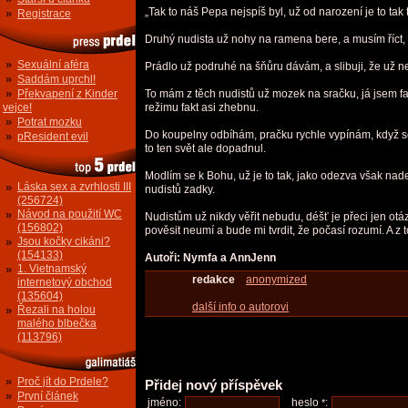
„Tak to náš Pepa nejspíš byl, už od narození je to ta
»
Registrace
Druhý nudista už nohy na ramena bere, a musím říct, 
»
Sexuální aféra
Prádlo už podruhé na šňůru dávám, a slibuji, že už ne
»
Saddám uprchl!
»
Překvapení z Kinder
To mám z těch nudistů už mozek na sračku, já jsem f
vejce!
režimu fakt asi zhebnu.
»
Potrat mozku
Do koupelny odbíhám, pračku rychle vypínám, když se v
»
pResident evil
to ten svět ale dopadnul.
Modlím se k Bohu, už je to tak, jako odezva však nade
»
Láska sex a zvrhlosti III
nudistů zadky.
(256724)
»
Návod na použití WC
Nudistům už nikdy věřit nebudu, déšť je přeci jen otáz
(156802)
pověsit neumí a bude mi tvrdit, že počasí rozumí. A z
»
Jsou kočky cikáni?
(154133)
Autoři: Nymfa a AnnJenn
»
1. Vietnamský
redakce
anonymized
internetový obchod
(135604)
další info o autorovi
»
Řezali na holou
malého blbečka
(113796)
»
Proč jít do Prdele?
Přidej nový příspěvek
»
První článek
jméno:
heslo
:
*