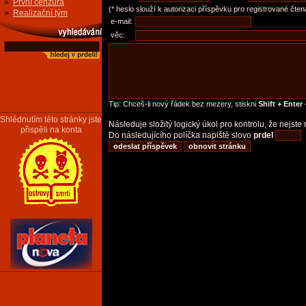
»
První cenzura
(* heslo slouží k autorizaci příspěvku pro registrované čten
»
Realizační tým
e-mail:
věc:
Tip: Chceš-li nový řádek bez mezery, stiskni
Shift + Enter
-
Shlédnutím této stránky jste
Následuje složitý logický úkol pro kontrolu, že nejst
přispěli na konta
Do následujícího políčka napiště slovo
prdel