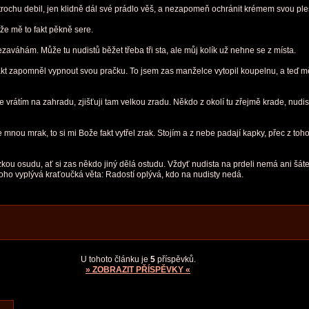
k trochu debil, jen klidně dál své prádlo věš, a nezapomeň ochránit krémem svou pl
že mě to fakt pěkně sere.
zaváhám. Může tu nudistů běžet třeba tři sta, ale můj kolík už nehne se z místa.
akt zapomněl vypnout svou pračku. To jsem zas manželce vytopil koupelnu, a teď m
rátím na zahradu, zjišťuji tam velkou zradu. Někdo z okolí tu zřejmě krade, nudisto
 mnou mrak, to si mi Bože fakt vytřel zrak. Stojím a z nebe padají kapky, přec z t
kou osudu, ať si zas někdo jiný dělá ostudu. Vždyť nudista na prdeli nemá ani šátek,
 toho vyplývá kraťoučká věta: Radostí oplývá, kdo na nudisty nedá.
U tohoto článku je
5
příspěvků.
» ZOBRAZIT PŘÍSPĚVKY «