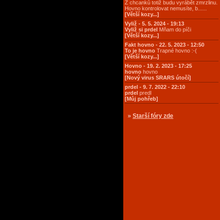
Z chcanků totiž budu vyrábět zmrzlinu.
Hovno kontrolovat nemusíte, b......
[Větší kozy...]
Vyliž - 5. 5. 2024 - 19:13
Vyliž si prdel
Mňam do píči
[Větší kozy...]
Fakt hovno - 22. 5. 2023 - 12:50
To je hovno
Trapné hovno :-(
[Větší kozy...]
Hovno - 19. 2. 2023 - 17:25
hovno
hovno
[Nový virus SRARS útočí]
prdel - 9. 7. 2022 - 22:10
prdel
predl
[Můj pohřeb]
»
Starší fóry zde