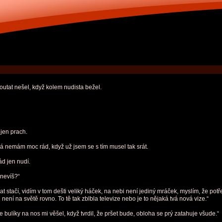
ipoutat nešel, když kolem nudista bežel.
 jen prach.
á nemám moc rád, když už jsem se s tím musel tak srát.
řád jen nudí.
 nevíš?“
 stačí, vidím v tom dešti veliký háček, na nebi není jediný mráček, myslím, že potře
ení na světě rovno. To tě tak zblbla televize nebo je to nějaká tvá nová vize.“
že bulíky na nos mi věšel, když tvrdil, že pršet bude, obloha se prý zatahuje všude.“