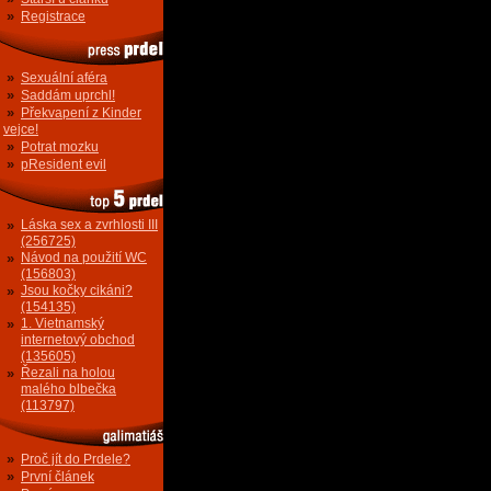
»
Registrace
»
Sexuální aféra
»
Saddám uprchl!
»
Překvapení z Kinder
vejce!
»
Potrat mozku
»
pResident evil
»
Láska sex a zvrhlosti III
(256725)
»
Návod na použití WC
(156803)
»
Jsou kočky cikáni?
(154135)
»
1. Vietnamský
internetový obchod
(135605)
»
Řezali na holou
malého blbečka
(113797)
»
Proč jít do Prdele?
»
První článek