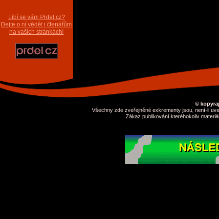
Líbí se vám Prdel.cz?
Dejte o ní vědět i čtenářům
na vašich stránkách!
© kopyraj
Všechny zde zveřejněné exkrementy jsou, není-li uve
Zákaz publikování kteréhokoliv materiá