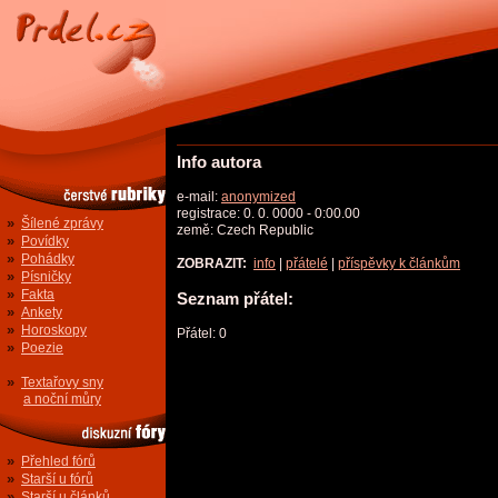
Info autora
e-mail:
anonymized
registrace: 0. 0. 0000 - 0:00.00
»
Šílené zprávy
země: Czech Republic
»
Povídky
»
Pohádky
ZOBRAZIT:
info
|
přátelé
|
příspěvky k článkům
»
Písničky
»
Fakta
Seznam přátel:
»
Ankety
»
Horoskopy
Přátel: 0
»
Poezie
»
Textařovy sny
a noční můry
»
Přehled fórů
»
Starší u fórů
»
Starší u článků