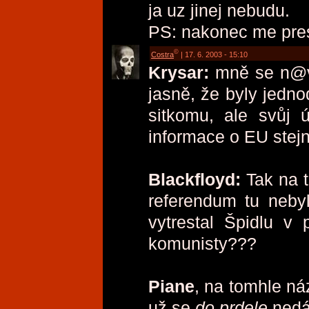
ja uz jinej nebudu.
PS: nakonec me pre
©
Costra
| 17. 6. 2003 - 15:10
Krysar:
mně se n@vá
jasně, že byly jedno
sitkomu, ale svůj ú
informace o EU stejně
Blackfloyd:
Tak na t
referendum tu nebyl
vytrestal Špidlu v 
komunisty???
Piane
, na tomhle ná
už se
do prdele
nedá 