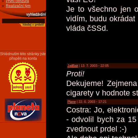
»
První cenzura
»
Realizační tým
Je to všechno jen o
vidím, budu okrádat 
vláda čSSd.
Shlédnutím této stránky jste
přispěli na konta
JailBait
| 13. 7. 2003 - 22:05
Proti!
Dekujeme! Zejmena 
cigarety v hodnote s
Plane
| 22. 6. 2003 - 17:21
Costra: Jo, elektron
- odvolil bych za 1
zvednout prdel :-)