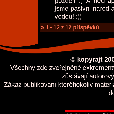
pozdeji :) A nechapu
jsme pasivni narod a
vedou! :))
» 1 - 12 z 12 příspěvků
© kopyrajt 20
Všechny zde zveřejněné exkrementy 
zůstávají autorov
Zákaz publikování kteréhokoliv materi
d