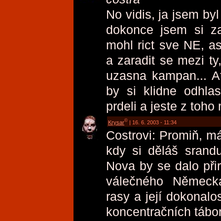
No vidis, ja jsem by
dokonce jsem si za
mohl rict sve NE, as
a zaradit se mezi ty
uzasna kampan... At
by si klidne odhlas
prdeli a jeste z toho 
©
Krysar
| 16. 6. 2003 - 11:34
Costrovi: Promiň, m
kdy si děláš srand
Nova by se dalo př
válečného Německa,
rasy a její dokonalo
koncentračních tábo