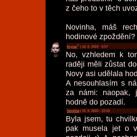
z čeho to v těch uvo
Novinha, máš rech
hodinové zpoždění? 
©
Krysar
| 16. 6. 2003 - 6:57
No, vzhledem k tom
raději měli zůstat 
Novy asi udělala ho
A nesouhlasím s ná
za námi: naopak, j
hodně do pozadí.
Novinha
| 15. 6. 2003 - 22:03
Byla jsem, tu chvilk
pak musela jet o v