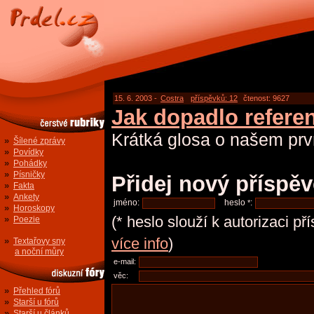
15. 6. 2003 -
Costra
příspěvků: 12
čtenost: 9627
Jak dopadlo refer
Krátká glosa o našem prv
»
Šílené zprávy
»
Povídky
»
Pohádky
»
Písničky
Přidej nový příspě
»
Fakta
»
Ankety
jméno:
heslo
:
*
»
Horoskopy
(* heslo slouží k autorizaci p
»
Poezie
více info
)
»
Textařovy sny
a noční můry
e-mail:
věc:
»
Přehled fórů
»
Starší u fórů
»
Starší u článků