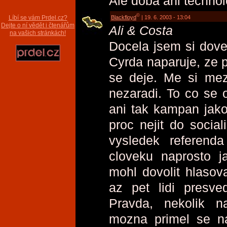
Ale doba ani technolo
©
Blackfloyd
| 19. 6. 2003 - 13:04
Líbí se vám Prdel.cz?
Dejte o ní vědět i čtenářům
Ali & Costa
na vašich stránkách!
Docela jsem si doved
Cyrda naparuje, ze 
se deje. Me si mezi
nezaradi. To co se 
ani tak kampan jak
proc nejit do social
vysledek referen
cloveku naprosto j
mohl dovolit hlasova
az pet lidi presved
Pravda, nekolik na
mozna primel se na