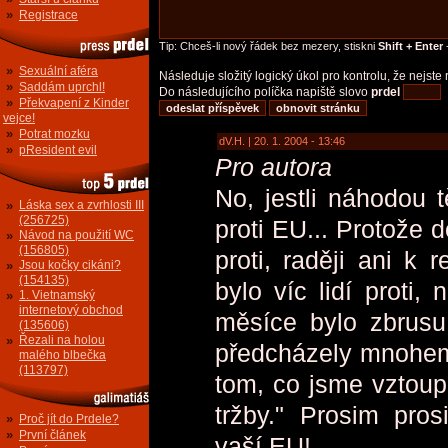
»
Registrace
Tip: Chceš-li nový řádek bez mezery, stiskni
Shift + Enter
-
»
Sexuální aféra
Následuje složitý logický úkol pro kontrolu, že nejst
»
Saddám uprchl!
Do následujícího políčka napiště slovo
prdel
»
Překvapení z Kinder
vejce!
»
Potrat mozku
dV.H. | 20. 1. 2004 - 13:46
»
pResident evil
Pro autora
No, jestli náhodou t
»
Láska sex a zvrhlosti III
(256725)
proti EU... Protože 
»
Návod na použití WC
(156805)
proti, raději ani k 
»
Jsou kočky cikáni?
(154135)
bylo víc lidí proti,
»
1. Vietnamský
internetový obchod
měsíce bylo zbrusu
(135606)
»
Řezali na holou
předcházely mnohem 
malého blbečka
(113797)
tom, co jsme vztoup
tržby." Prosim pro
»
Proč jít do Prdele?
»
První článek
vaší EU!