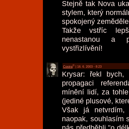
Stejně tak Nova uka
stylem, který normál
spokojený zemědělec
Takže vstříc lep
nenastanou a p
vystřizlívění!
©
Costra
| 16. 6. 2003 - 8:23
Krysar: řekl bych
propagaci refere
mínění lidí, za toh
(jediné plusové, kter
Však já netvrdím,
naopak, souhlasím s
nás předběhli "o dél