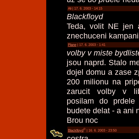
Ali | 17. 6. 2003 - 14:15
Blackfloyd
Teda, volit NE jen 
znechuceni kampani
Plane
| 17. 6. 2003 - 1:41
volby v miste bydlist
jsou naprd. Stalo m
dojel domu a zase zp
200 milionu na pri
zarucit volby v li
posilam do prdele 
budete delat - a ani n
Brou noc
©
Blackfloyd
| 16. 6. 2003 - 23:50
costra