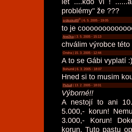
let ....kdo ví ! ....
problémy" že ???
©
srdissko89
| 6. 5. 2005 - 19:05
to je coooooooooooo
Anežka
| 3. 5. 2005 - 15:13
chválim výrobce této
Ondra | 15. 3. 2005 - 12:44
A to se Gábi vyplatí :
Bohumil | 6. 3. 2005 - 18:07
Hned si to musim koup
Pivbull
| 13. 2. 2005 - 18:01
Výborné!!
A nestojí to ani 10
5.000,- korun! Nemu
3.000,- Korun! Dok
korun. Tuto pastu op