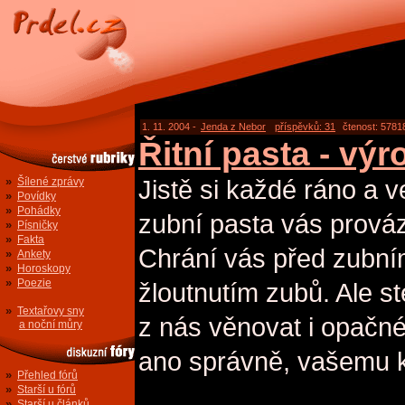
1. 11. 2004 -
Jenda z Nebor
příspěvků: 31
čtenost: 5781
Řitní pasta - vý
»
Jistě si každé ráno a v
Šílené zprávy
»
Povídky
»
Pohádky
zubní pasta vás prová
»
Písničky
»
Fakta
Chrání vás před zubn
»
Ankety
»
Horoskopy
»
Poezie
žloutnutím zubů. Ale s
»
Textařovy sny
z nás věnovat i opačné
a noční můry
ano správně, vašemu 
»
Přehled fórů
»
Starší u fórů
»
Starší u článků