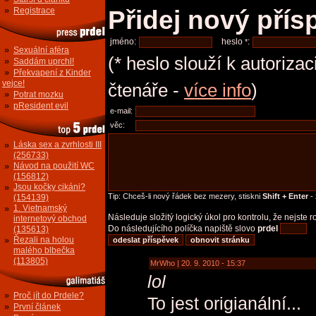
»
Registrace
Přidej nový přís
jméno:
heslo
:
*
»
Sexuální aféra
(* heslo slouží k autoriza
»
Saddám uprchl!
»
Překvapení z Kinder
vejce!
čtenáře -
více info
)
»
Potrat mozku
»
pResident evil
e-mail:
věc:
»
Láska sex a zvrhlosti III
(256733)
»
Návod na použití WC
(156812)
»
Jsou kočky cikáni?
Tip: Chceš-li nový řádek bez mezery, stiskni
Shift + Enter
- 
(154139)
»
1. Vietnamský
Následuje složitý logický úkol pro kontrolu, že nejste
internetový obchod
Do následujícího políčka napiště slovo
prdel
(135613)
»
Řezali na holou
malého blbečka
(113805)
MrWho | 20. 9. 2010 - 15:37
lol
»
Proč jít do Prdele?
To jest origianální...
»
První článek