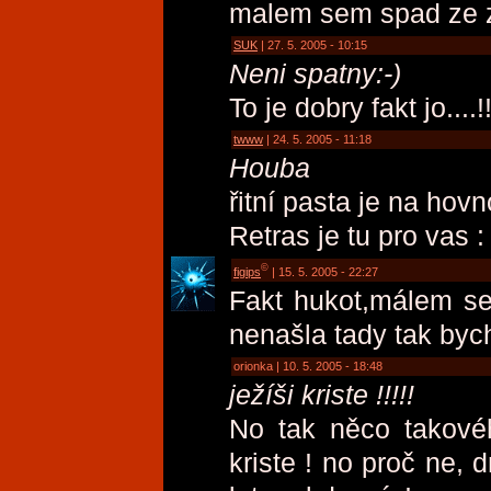
malem sem spad ze zi
SUK
| 27. 5. 2005 - 10:15
Neni spatny:-)
To je dobry fakt jo....!!
twww
| 24. 5. 2005 - 11:18
Houba
řitní pasta je na hovn
Retras je tu pro vas
©
figips
| 15. 5. 2005 - 22:27
Fakt hukot,málem se
nenašla tady tak bych
orionka | 10. 5. 2005 - 18:48
ježíši kriste !!!!!
No tak něco takovéh
kriste ! no proč ne,