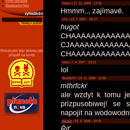
»
První cenzura
Kokýn | 17. 12. 2009 - 17:35
»
Realizační tým
Hmmm... zajímavé.
LOL | 23. 7. 2007 - 18:17
hugot
CHAAAAAAAAAAAA
CJAAAAAAAAAAAA
Shlédnutím této stránky jste
CHAAAAAAAAAAAA
přispěli na konta
haha | 7. 4. 2007 - 23:21
lol
!BaStArD! | 14. 11. 2006 - 11:50
mthrfckr
ale wzdyt k tomu je
prizpusobiwej! se 
napojit na wodowodn
Hacker
| 16. 5. 2006 - 18:25
Řiť