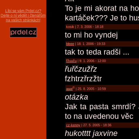
To je mi akorat na ho
Líbí se vám Prdel.cz?
Dejte o ní vědět i čtenářům
kartáček??? Je to hus
na vašich stránkách!
kosik | 7. 3. 2006 - 18:18
to mi ho vyndej
bleee
| 18. 1. 2006 - 19:33
tak to teda radši ...
řžuuču
| 9. 1. 2006 - 12:00
řuřčzužřz
fzhtrzřrzžtr
©
aaat
| 25. 8. 2005 - 10:59
otázka
Jak ta pasta smrdí? 
to na uvedenou věc
cz-kenny
| 27. 5. 2005 - 18:36
hukotttt jaxvine